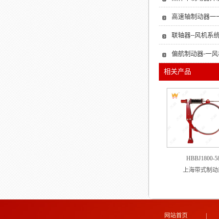
高速轴制动器一
联轴器--风机系
偏航制动器-一
相关产品
HBBJ1800-5
上海带式制动
网站首页
|