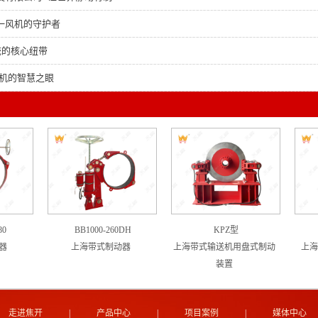
一风机的守护者
统的核心纽带
风机的智慧之眼
80
BB1000-260DH
KPZ型
器
上海带式制动器
上海带式输送机用盘式制动
上海
装置
走进焦开
|
产品中心
|
项目案例
|
媒体中心