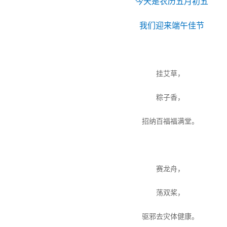
今天是农历五月初五
我们迎来端午佳节
挂艾草，
粽子香，
招纳百福福满堂。
赛龙舟，
荡双桨，
驱邪去灾体健康。